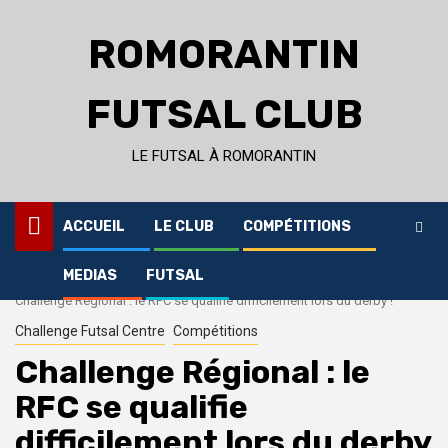
Skip
to
ROMORANTIN
content
FUTSAL CLUB
LE FUTSAL À ROMORANTIN
ACCUEIL
LE CLUB
COMPÉTITIONS
MEDIAS
FUTSAL
Home
Compétitions
Challenge Régional : le RFC se qualifie difficilement lors du derby !
Challenge Futsal Centre
Compétitions
Challenge Régional : le
RFC se qualifie
difficilement lors du derby