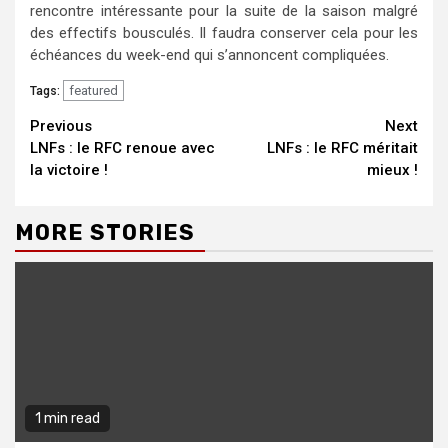
rencontre intéressante pour la suite de la saison malgré
des effectifs bousculés. Il faudra conserver cela pour les
échéances du week-end qui s’annoncent compliquées.
featured
Tags:
Continue
Previous
Next
LNFs : le RFC renoue avec
LNFs : le RFC méritait
Reading
la victoire !
mieux !
MORE STORIES
1 min read