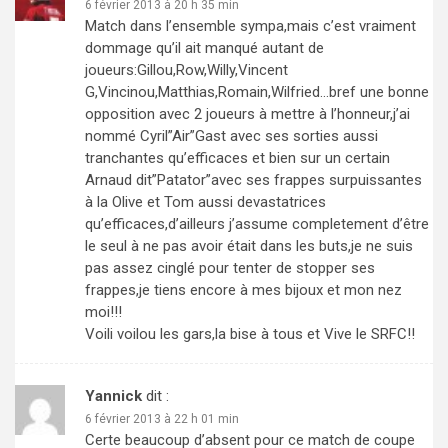
6 février 2013 à 20 h 35 min
Match dans l’ensemble sympa,mais c’est vraiment
dommage qu’il ait manqué autant de
joueurs:Gillou,Row,Willy,Vincent
G,Vincinou,Matthias,Romain,Wilfried…bref une bonne
opposition avec 2 joueurs à mettre à l’honneur,j’ai
nommé Cyril”Air”Gast avec ses sorties aussi
tranchantes qu’efficaces et bien sur un certain
Arnaud dit”Patator”avec ses frappes surpuissantes
à la Olive et Tom aussi devastatrices
qu’efficaces,d’ailleurs j’assume completement d’être
le seul à ne pas avoir était dans les buts,je ne suis
pas assez cinglé pour tenter de stopper ses
frappes,je tiens encore à mes bijoux et mon nez
moi!!!
Voili voilou les gars,la bise à tous et Vive le SRFC!!
Yannick
dit :
6 février 2013 à 22 h 01 min
Certe beaucoup d’absent pour ce match de coupe