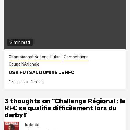
2 min read
Championnat National Futsal
Compétitions
Coupe NAtionale
USR FUTSAL DOMINE LE RFC
4 ans ago
mikael
3 thoughts on “
Challenge Régional : le
RFC se qualifie difficilement lors du
derby !
”
ludo
dit :