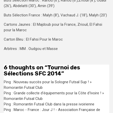
Buts Sélection Maroc : Rahou (6′), Rahou (6′),Zriouil (8′), Ouadi
(26′), Abdelatti (30′), Amin (39′)
Buts Sélection France : Malyh (8′), Vachaud J. (18′), Malyh (20′)
Cartons Jaunes : El Majdoub pour la France, Zriouil, El Fahsi
pour la Maroc
Carton Bleu : El Fahsi Pour le Maroc
Arbitres : MM . Oudgou et Masse
6 thoughts on “
Tournoi des
Sélections SFC 2014
”
Ping :
Nouveau succès pour la Sologne Futsal Sup ! »
Romorantin Futsal Club
Ping :
Grande collecte d’équipements pour la Côte d’Ivoire ! »
Romorantin Futsal Club
Ping :
Romorantin Futsal Club dans la presse ivoirienne
Ping :
Maroc - France : Jour J ! - Association Française de