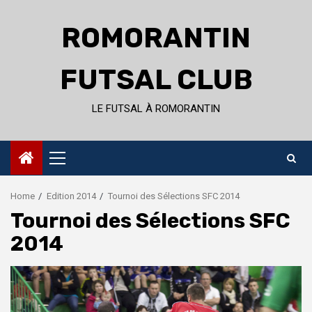
Skip
to
ROMORANTIN
content
FUTSAL CLUB
LE FUTSAL À ROMORANTIN
Primary
Menu
Home
Edition 2014
Tournoi des Sélections SFC 2014
Tournoi des Sélections SFC
2014