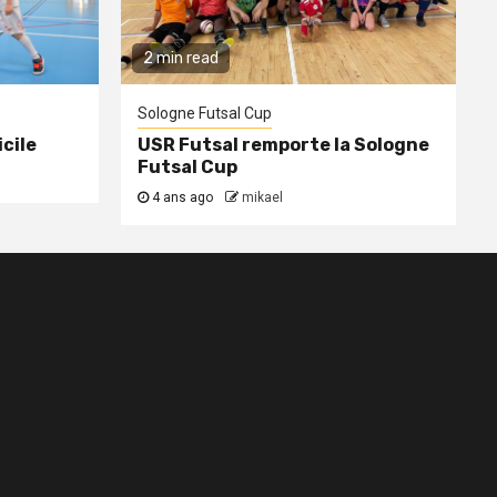
2 min read
Sologne Futsal Cup
cile
USR Futsal remporte la Sologne
Futsal Cup
4 ans ago
mikael