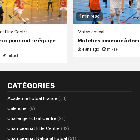
1 min read
t Elite Centre
Match amical
eux pour notre équipe
Matches amicaux à domi
4 ans ago
mikael
mikael
CATÉGORIES
Academie Futsal France
(54)
Calendrier
(6)
Challenge Futsal Centre
(21)
Championnat Elite Centre
(42)
Championnat National Futsal
(61)