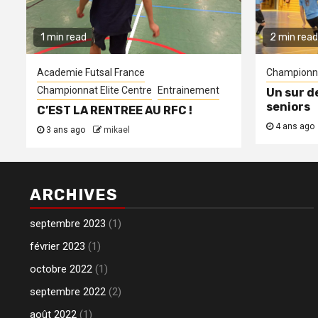
1 min read
2 min read
Academie Futsal France
Championna
Championnat Elite Centre
Entrainement
Un sur d
seniors
C’EST LA RENTREE AU RFC !
4 ans ago
3 ans ago
mikael
ARCHIVES
septembre 2023
(1)
février 2023
(1)
octobre 2022
(1)
septembre 2022
(2)
août 2022
(1)