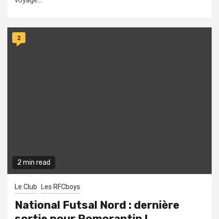
voyage...
2
2 min read
Le Club
Les RFCboys
National Futsal Nord : dernière
sortie pour Romorantin !