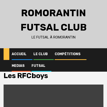
Skip
to
ROMORANTIN
content
FUTSAL CLUB
LE FUTSAL À ROMORANTIN
ACCUEIL
LE CLUB
COMPÉTITIONS
MEDIAS
FUTSAL
Home
Le Club
Les RFCboys
Les RFCboys