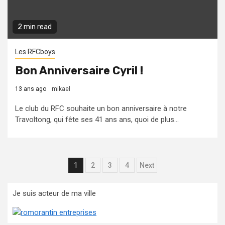
2 min read
Les RFCboys
Bon Anniversaire Cyril !
13 ans ago
mikael
Le club du RFC souhaite un bon anniversaire à notre
Travoltong, qui fête ses 41 ans ans, quoi de plus...
Pagination
1
2
3
4
Next
des
Je suis acteur de ma ville
publications