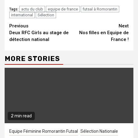
actu du club
equipe de france
futsal à Romorantin
Tags:
international
Sélection
Continue
Previous
Next
Deux RFC Girls au stage de
Nos filles en Equipe de
Reading
détection national
France !
MORE STORIES
2 min read
Equipe Féminine Romorantin Futsal
Sélection Nationale