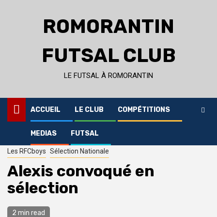
Skip
to
ROMORANTIN
content
FUTSAL CLUB
LE FUTSAL À ROMORANTIN
ACCUEIL
LE CLUB
COMPÉTITIONS
MEDIAS
FUTSAL
Home
Le Club
Les RFCboys
Alexis convoqué en sélection
Les RFCboys
Sélection Nationale
Alexis convoqué en
sélection
2 min read