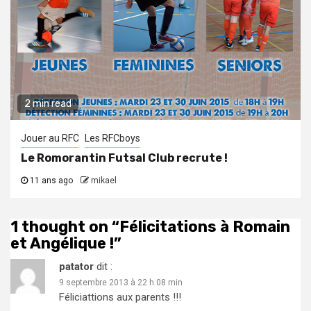
2 min read
Jouer au RFC
Les RFCboys
Le Romorantin Futsal Club recrute !
11 ans ago
mikael
1 thought on “
Félicitations à Romain
et Angélique !
”
patator
dit :
9 septembre 2013 à 22 h 08 min
Féliciattions aux parents !!!