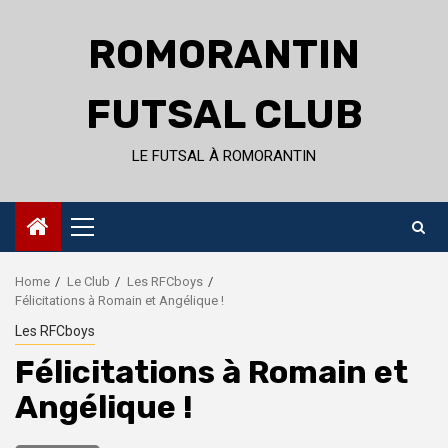
Skip
to
ROMORANTIN
content
FUTSAL CLUB
LE FUTSAL À ROMORANTIN
Primary
Menu
Home
Le Club
Les RFCboys
Félicitations à Romain et Angélique !
Les RFCboys
Félicitations à Romain et
Angélique !