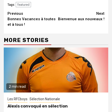
featured
Tags:
Continue
Previous
Next
Bonnes Vacances à toutes
Bienvenue aux nouveaux !
Reading
et à tous !
MORE STORIES
2 min read
Les RFCboys
Sélection Nationale
Alexis convoqué en sélection