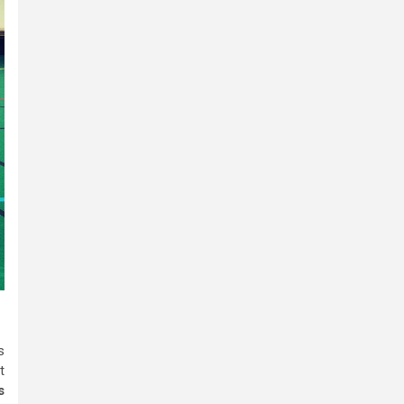
s
t
s