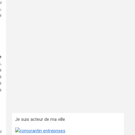
u
,
e
e
,
s
s
e
s
Je suis acteur de ma ville
u