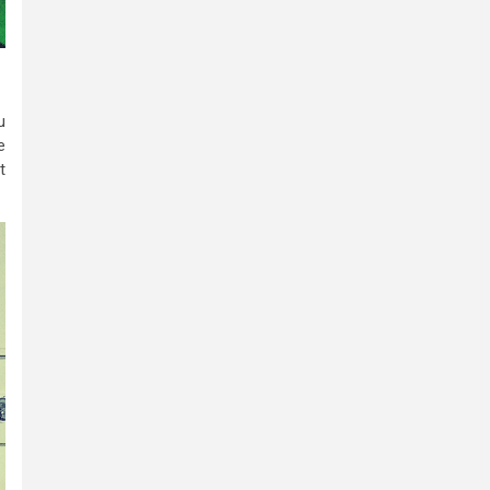
u
e
t