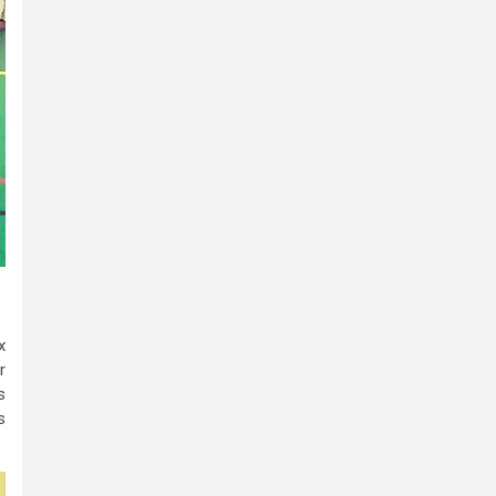
x
r
s
s