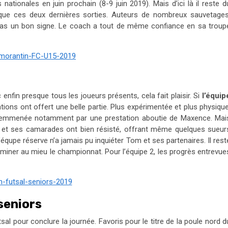
 nationales en juin prochain (8-9 juin 2019). Mais d’ici là il reste d
 que ces deux dernières sorties. Auteurs de nombreux sauvetages
 pas un bon signe. Le coach a tout de même confiance en sa troup
enfin presque tous les joueurs présents, cela fait plaisir. Si
l’équip
tions ont offert une belle partie. Plus expérimentée et plus physique
n emmenée notamment par une prestation aboutie de Maxence. Mai
o et ses camarades ont bien résisté, offrant même quelques sueur
 l’équpe réserve n’a jamais pu inquiéter Tom et ses partenaires. Il rest
rminer au mieu le championnat. Pour l’équipe 2, les progrès entrevue
seniors
sal pour conclure la journée. Favoris pour le titre de la poule nord d