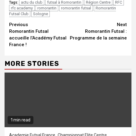
actu du club
futsal à Romorantin
Région Centre
RFC
Tags:
rfc academy
romorantin
romorantin futsal
Romorantin
Futsal Club
Sologne
Continue
Previous
Next
Romorantin Futsal
Romorantin Futsal :
Reading
accueille l’Académy Futsal
Programme de la semaine
France !
MORE STORIES
1 min read
Academie Futsal France
Championnat Elite Centre