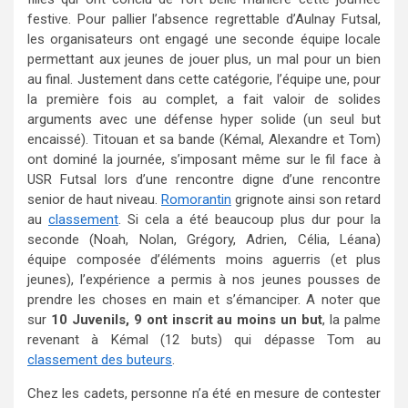
festive. Pour pallier l’absence regrettable d’Aulnay Futsal,
les organisateurs ont engagé une seconde équipe locale
permettant aux jeunes de jouer plus, un mal pour un bien
au final. Justement dans cette catégorie, l’équipe une, pour
la première fois au complet, a fait valoir de solides
arguments avec une défense hyper solide (un seul but
encaissé). Titouan et sa bande (Kémal, Alexandre et Tom)
ont dominé la journée, s’imposant même sur le fil face à
USR Futsal lors d’une rencontre digne d’une rencontre
senior de haut niveau.
Romorantin
grignote ainsi son retard
au
classement
. Si cela a été beaucoup plus dur pour la
seconde (Noah, Nolan, Grégory, Adrien, Célia, Léana)
équipe composée d’éléments moins aguerris (et plus
jeunes), l’expérience a permis à nos jeunes pousses de
prendre les choses en main et s’émanciper. A noter que
sur
10 Juvenils, 9 ont inscrit au moins un but
, la palme
revenant à Kémal (12 buts) qui dépasse Tom au
classement des buteurs
.
Chez les cadets, personne n’a été en mesure de contester