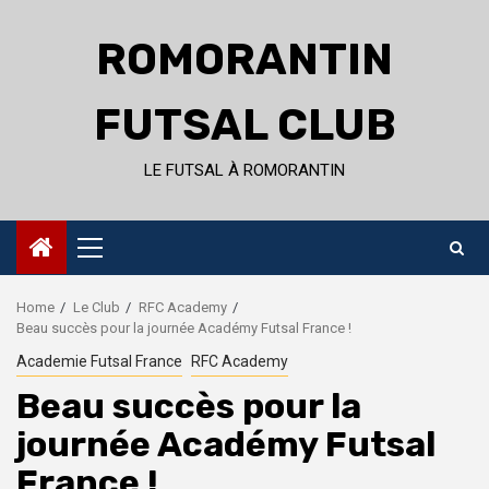
Skip
to
ROMORANTIN
content
FUTSAL CLUB
LE FUTSAL À ROMORANTIN
Primary
Menu
Home
Le Club
RFC Academy
Beau succès pour la journée Académy Futsal France !
Academie Futsal France
RFC Academy
Beau succès pour la
journée Académy Futsal
France !