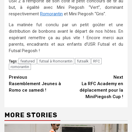
USR 2 a remporté de son côté le petit concours de tir au
but, à égalité avec Mini Piegosh “Vert”, dominant
respectivement
Romorantin
et Mini Piegosh “Gris”.
La matinée fut conclu par un petit goûter et une
distribution de bonbons avant le départ de nos hôtes. En
espérant remettre ça au plus vite ! Encore merci aux
parents, encadrants et aux enfants d’USR Futsal et du
Futsal Piegosh !
featured
futsal à Romorantin
futsalk
RFC
Tags:
romorantin
Continue
Previous
Next
Rasemblement Jeunes à
La RFC Academy en
Reading
Romo ce samedi !
déplacement pour la
MiniPiegosh Cup !
MORE STORIES