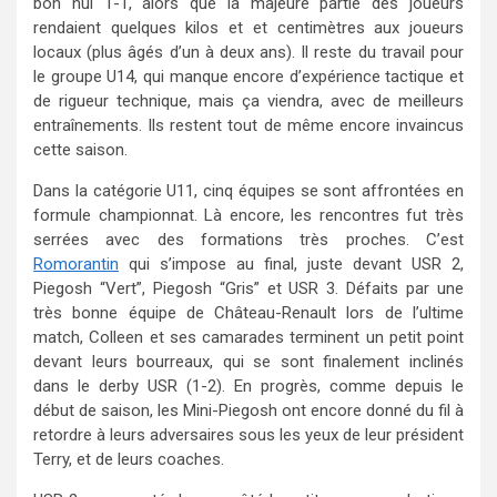
bon nul 1-1, alors que la majeure partie des joueurs
rendaient quelques kilos et et centimètres aux joueurs
locaux (plus âgés d’un à deux ans). Il reste du travail pour
le groupe U14, qui manque encore d’expérience tactique et
de rigueur technique, mais ça viendra, avec de meilleurs
entraînements. Ils restent tout de même encore invaincus
cette saison.
Dans la catégorie U11, cinq équipes se sont affrontées en
formule championnat. Là encore, les rencontres fut très
serrées avec des formations très proches. C’est
Romorantin
qui s’impose au final, juste devant USR 2,
Piegosh “Vert”, Piegosh “Gris” et USR 3. Défaits par une
très bonne équipe de Château-Renault lors de l’ultime
match, Colleen et ses camarades terminent un petit point
devant leurs bourreaux, qui se sont finalement inclinés
dans le derby USR (1-2). En progrès, comme depuis le
début de saison, les Mini-Piegosh ont encore donné du fil à
retordre à leurs adversaires sous les yeux de leur président
Terry, et de leurs coaches.