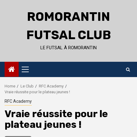
Skip
to
ROMORANTIN
content
FUTSAL CLUB
LE FUTSAL À ROMORANTIN
Primary
Menu
Home
Le Club
RFC Academy
Vraie réussite pour le plateau jeunes !
RFC Academy
Vraie réussite pour le
plateau jeunes !