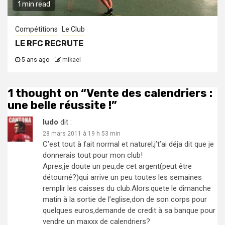
1 min read
Compétitions
Le Club
LE RFC RECRUTE
5 ans ago
mikael
1 thought on “
Vente des calendriers :
une belle réussite !
”
ludo
dit :
28 mars 2011 à 19 h 53 min
C’est tout à fait normal et naturel,j’t’ai déja dit que je
donnerais tout pour mon club!
Apres,je doute un peu,de cet argent(peut être
détourné?)qui arrive un peu toutes les semaines
remplir les caisses du club.Alors:quete le dimanche
matin à la sortie de l’eglise,don de son corps pour
quelques euros,demande de credit à sa banque pour
vendre un maxxx de calendriers?