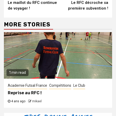
Le maillot du RFC continue
Le RFC décroche sa
Reading
de voyager !
première subvention !
MORE STORIES
1 min read
Academie Futsal France
Compétitions
Le Club
Reprise au RFC !
4 ans ago
mikael