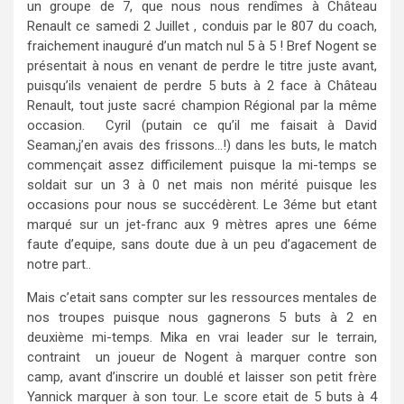
un groupe de 7, que nous nous rendîmes à Château
Renault ce samedi 2 Juillet , conduis par le 807 du coach,
fraichement inauguré d’un match nul 5 à 5 ! Bref Nogent se
présentait à nous en venant de perdre le titre juste avant,
puisqu’ils venaient de perdre 5 buts à 2 face à Château
Renault, tout juste sacré champion Régional par la même
occasion. Cyril (putain ce qu’il me faisait à David
Seaman,j’en avais des frissons…!) dans les buts, le match
commençait assez difficilement puisque la mi-temps se
soldait sur un 3 à 0 net mais non mérité puisque les
occasions pour nous se succédèrent. Le 3éme but etant
marqué sur un jet-franc aux 9 mètres apres une 6éme
faute d’equipe, sans doute due à un peu d’agacement de
notre part..
Mais c’etait sans compter sur les ressources mentales de
nos troupes puisque nous gagnerons 5 buts à 2 en
deuxième mi-temps. Mika en vrai leader sur le terrain,
contraint un joueur de Nogent à marquer contre son
camp, avant d’inscrire un doublé et laisser son petit frère
Yannick marquer à son tour. Le score etait de 5 buts à 4