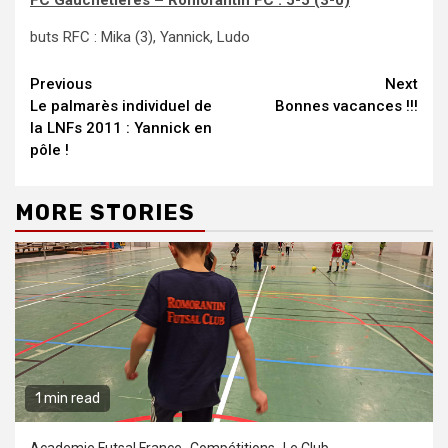
FC Gauchetières – Romorantin FC : 5-5 (3-0)
buts RFC : Mika (3), Yannick, Ludo
Continue
Previous
Next
Le palmarès individuel de
Bonnes vacances !!!
Reading
la LNFs 2011 : Yannick en
pôle !
MORE STORIES
1 min read