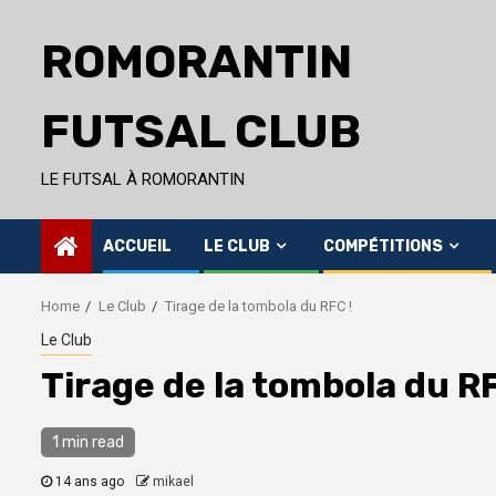
Skip
to
ROMORANTIN
content
FUTSAL CLUB
LE FUTSAL À ROMORANTIN
ACCUEIL
LE CLUB
COMPÉTITIONS
Home
Le Club
Tirage de la tombola du RFC !
Le Club
Tirage de la tombola du RF
1 min read
14 ans ago
mikael