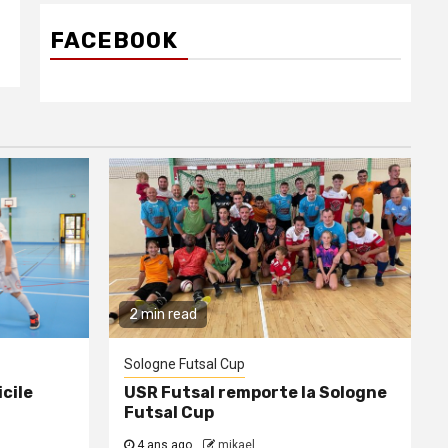
FACEBOOK
2 min read
Sologne Futsal Cup
cile
USR Futsal remporte la Sologne
Futsal Cup
4 ans ago
mikael