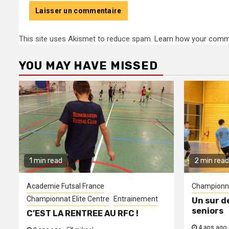
This site uses Akismet to reduce spam.
Learn how your comme
YOU MAY HAVE MISSED
1 min read
2 min read
Academie Futsal France
Championna
Championnat Elite Centre
Entrainement
Un sur d
seniors
C’EST LA RENTREE AU RFC !
4 ans ago