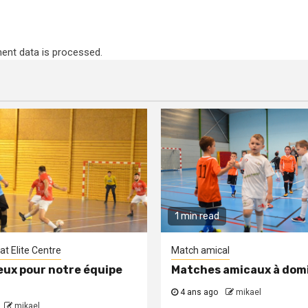
nt data is processed
.
1 min read
t Elite Centre
Match amical
eux pour notre équipe
Matches amicaux à domi
4 ans ago
mikael
mikael