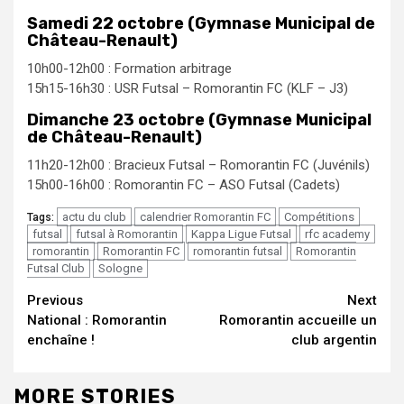
Samedi 22 octobre (Gymnase Municipal de
Château-Renault)
10h00-12h00 : Formation arbitrage
15h15-16h30 : USR Futsal – Romorantin FC (KLF – J3)
Dimanche 23 octobre (Gymnase Municipal
de Château-Renault)
11h20-12h00 : Bracieux Futsal – Romorantin FC (Juvénils)
15h00-16h00 : Romorantin FC – ASO Futsal (Cadets)
actu du club
calendrier Romorantin FC
Compétitions
Tags:
futsal
futsal à Romorantin
Kappa Ligue Futsal
rfc academy
romorantin
Romorantin FC
romorantin futsal
Romorantin
Futsal Club
Sologne
Continue
Previous
Next
National : Romorantin
Romorantin accueille un
Reading
enchaîne !
club argentin
MORE STORIES