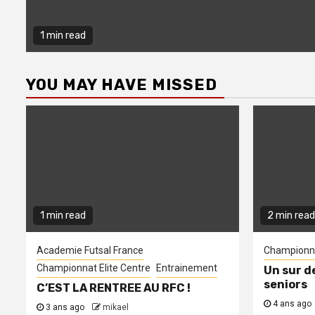
1 min read
YOU MAY HAVE MISSED
1 min read
2 min read
Academie Futsal France
Championna
Championnat Elite Centre
Entrainement
Un sur d
seniors
C’EST LA RENTREE AU RFC !
4 ans ago
3 ans ago
mikael