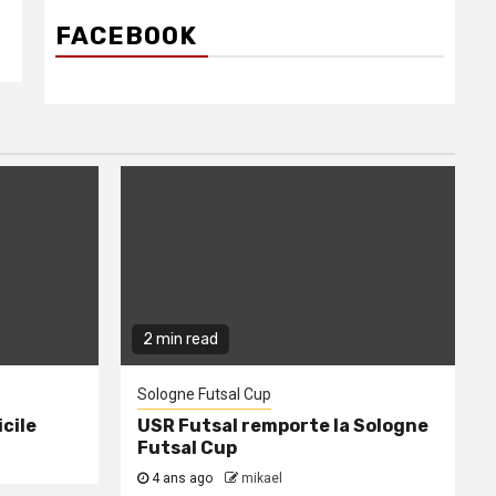
FACEBOOK
2 min read
Sologne Futsal Cup
cile
USR Futsal remporte la Sologne
Futsal Cup
4 ans ago
mikael