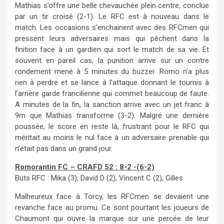
Mathias s’offre une belle chevauchée plein centre, conclue
par un tir croisé (2-1). Le RFC est à nouveau dans le
match. Les occasions s’enchainent avec des RFCmen qui
pressent leurs adversaires mais qui pêchent dans la
finition face à un gardien qui sort le match de sa vie. Et
souvent en pareil cas, la punition arrive sur un contre
rondement mené à 5 minutes du buzzer. Romo n’a plus
rien à perdre et se lance à l’attaque donnant le tournis à
l’arrière garde francilienne qui commet beaucoup de faute.
A minutes de la fin, la sanction arrive avec un jet franc à
9m que Mathias transforme (3-2). Malgré une dernière
poussée, le score en reste là, frustrant pour le RFC qui
méritait au moins le nul face à un adversaire prenable qui
n’était pas dans un grand jour.
Romorantin FC – CRAFD 52 : 8-2 -(6-2)
Buts RFC : Mika (3), David D (2), Vincent C (2), Gilles
Malheureux face à Torcy, les RFCmen se devaient une
revanche face au promu. Ce sont pourtant les joueurs de
Chaumont qui ouvre la marque sur une percée de leur