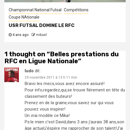
Championnat National Futsal
Compétitions
Coupe NAtionale
USR FUTSAL DOMINE LE RFC
4 ans ago
mikael
1 thought on “
Belles prestations du
RFC en Ligue Nationale
”
ludo
dit :
29 novembre 2011 à 13 h 11 min
Bravo les mecs,vous avez encore assuré!
Pour info,regardez,qui,se trouve fièrement en tête du
classement des buteurs!
Prenez en de la graine,vous savez sur qui vous
pouvez vous inspirer!
Un vrai modèle ce Mika!
Ps:le mien c’est David,dans 3 ans j’aurais 38 ans,son
âge actuel,j’éspère me rapprocher de son talent!J’ai