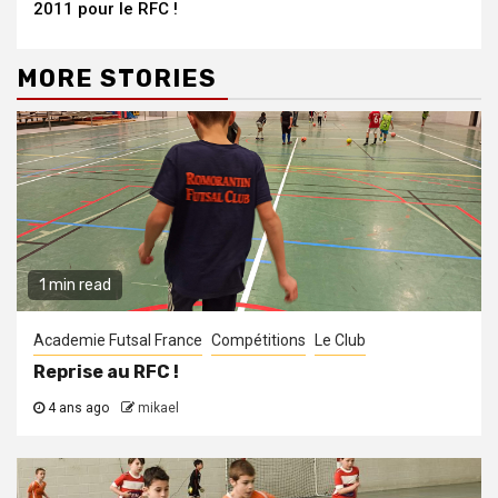
Reading
2011 pour le RFC !
MORE STORIES
1 min read
Academie Futsal France
Compétitions
Le Club
Reprise au RFC !
4 ans ago
mikael