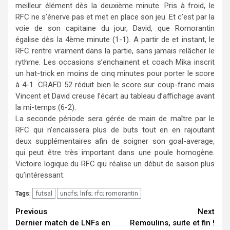
meilleur élément dès la deuxième minute. Pris à froid, le
RFC ne s’énerve pas et met en place son jeu. Et c’est par la
voie de son capitaine du jour, David, que Romorantin
égalise dès la 4ème minute (1-1). A partir de et instant, le
RFC rentre vraiment dans la partie, sans jamais relâcher le
rythme. Les occasions s’enchainent et coach Mika inscrit
un hat-trick en moins de cinq minutes pour porter le score
à 4-1. CRAFD 52 réduit bien le score sur coup-franc mais
Vincent et David creuse l’écart au tableau d’affichage avant
la mi-temps (6-2).
La seconde période sera gérée de main de maître par le
RFC qui n’encaissera plus de buts tout en en rajoutant
deux supplémentaires afin de soigner son goal-average,
qui peut être très important dans une poule homogène.
Victoire logique du RFC qiu réalise un début de saison plus
qu’intéressant.
futsal
uncfs; lnfs; rfc; romorantin
Tags:
Continue
Previous
Next
Dernier match de LNFs en
Remoulins, suite et fin !