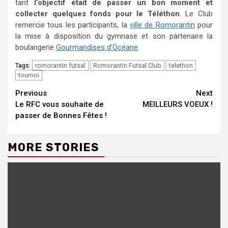
tant
l’objectif était de passer un bon moment et
collecter quelques fonds pour le Téléthon
. Le Club
remercie tous les participants, la
ville de Romorantin
pour
la mise à disposition du gymnase et son partenaire la
boulangerie
Gourmandises d’Océane
.
romorantin futsal
Romorantin Futsal Club
telethon
Tags:
tournoi
Continue
Previous
Next
Le RFC vous souhaite de
MEILLEURS VOEUX !
Reading
passer de Bonnes Fêtes !
MORE STORIES