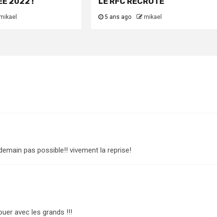
E 2022 !
LE RFC RECRUTE
mikael
5 ans ago
mikael
demain pas possible!! vivement la reprise!
uer avec les grands !!!