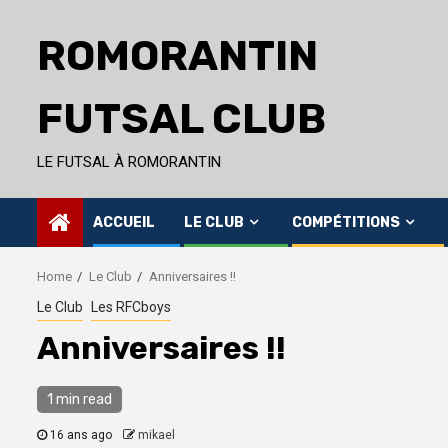
Skip
to
ROMORANTIN
content
FUTSAL CLUB
LE FUTSAL À ROMORANTIN
ACCUEIL
LE CLUB
COMPÉTITIONS
Home
Le Club
Anniversaires !!
Le Club
Les RFCboys
Anniversaires !!
1 min read
16 ans ago
mikael