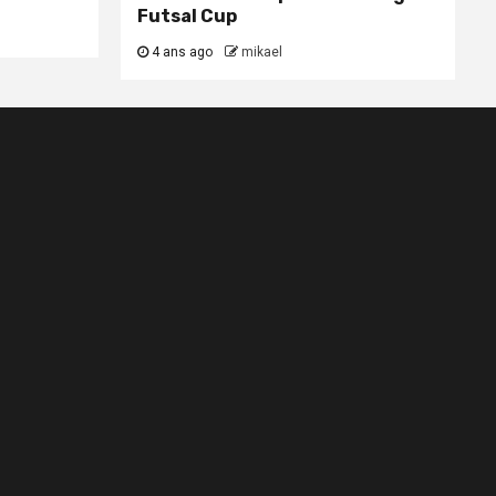
Futsal Cup
4 ans ago
mikael