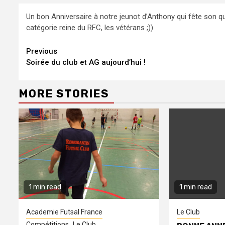
Un bon Anniversaire à notre jeunot d’Anthony qui fête son qua
catégorie reine du RFC, les vétérans ;))
Continue
Previous
Soirée du club et AG aujourd’hui !
Reading
MORE STORIES
1 min read
1 min read
Academie Futsal France
Le Club
Compétitions
Le Club