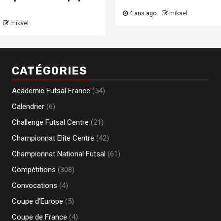
4 ans ago
mikael
mikael
CATÉGORIES
Academie Futsal France
(54)
Calendrier
(6)
Challenge Futsal Centre
(21)
Championnat Elite Centre
(42)
Championnat National Futsal
(61)
Compétitions
(308)
Convocations
(4)
Coupe d'Europe
(5)
Coupe de France
(4)