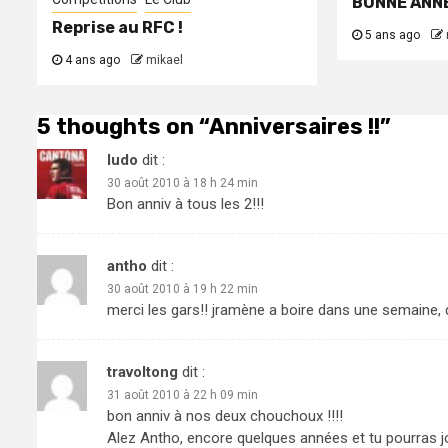
BONNE ANNE
Reprise au RFC !
5 ans ago
4 ans ago
mikael
5 thoughts on “
Anniversaires !!
”
ludo
dit :
30 août 2010 à 18 h 24 min
Bon anniv à tous les 2!!!
antho
dit :
30 août 2010 à 19 h 22 min
merci les gars!! jramène a boire dans une semaine, 
travoltong
dit :
31 août 2010 à 22 h 09 min
bon anniv à nos deux chouchoux !!!!
Alez Antho, encore quelques années et tu pourras jo