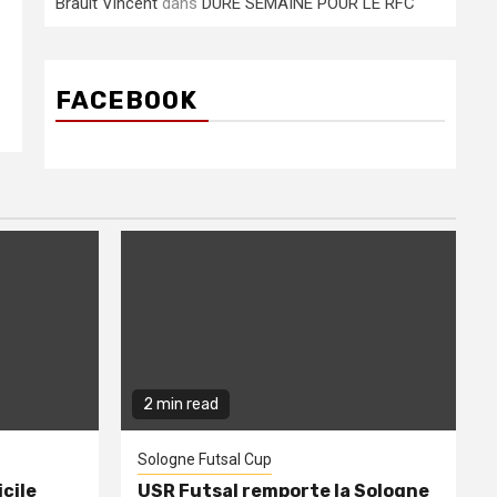
Brault Vincent
dans
DURE SEMAINE POUR LE RFC
FACEBOOK
2 min read
Sologne Futsal Cup
cile
USR Futsal remporte la Sologne