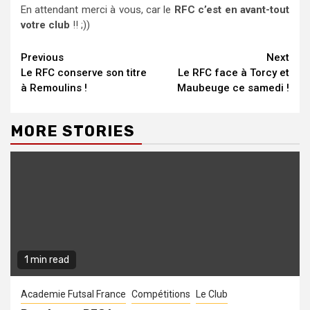
En attendant merci à vous, car le
RFC c’est en avant-tout
votre club
!! ;))
Continue
Previous
Next
Le RFC conserve son titre
Le RFC face à Torcy et
Reading
à Remoulins !
Maubeuge ce samedi !
MORE STORIES
1 min read
Academie Futsal France
Compétitions
Le Club