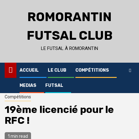
Skip
to
ROMORANTIN
content
FUTSAL CLUB
LE FUTSAL À ROMORANTIN
ACCUEIL
LE CLUB
COMPÉTITIONS
MEDIAS
FUTSAL
Home
Compétitions
19ème licencié pour le RFC !
Compétitions
19ème licencié pour le
RFC !
1 min read