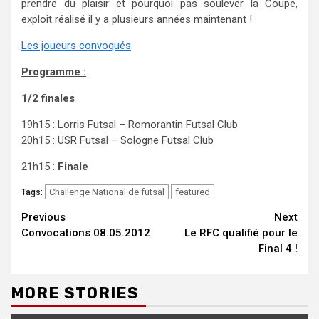
prendre du plaisir et pourquoi pas soulever la Coupe,
exploit réalisé il y a plusieurs années maintenant !
Les joueurs convoqués
Programme :
1/2 finales
19h15 : Lorris Futsal – Romorantin Futsal Club
20h15 : USR Futsal – Sologne Futsal Club
21h15 :
Finale
Challenge National de futsal
featured
Tags:
Continue
Previous
Next
Convocations 08.05.2012
Le RFC qualifié pour le
Reading
Final 4 !
MORE STORIES